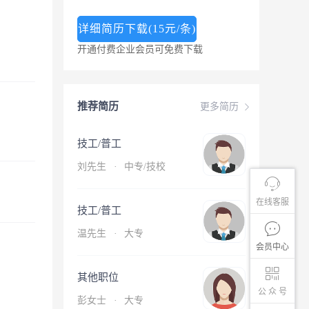
详细简历下载(15元/条)
开通付费企业会员可免费下载
推荐简历
更多简历
技工/普工
刘先生
·
中专/技校
在线客服
技工/普工
温先生
·
大专
会员中心
其他职位
公 众 号
彭女士
·
大专