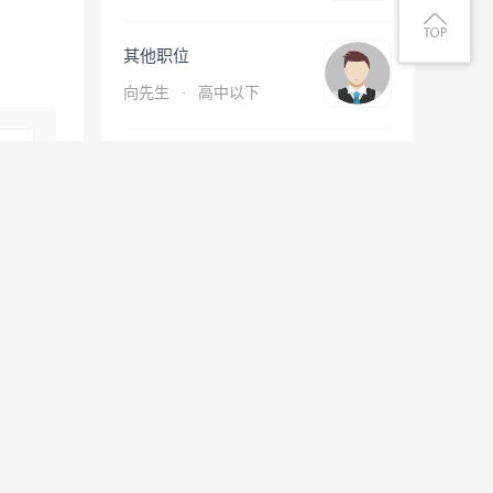
其他职位
向先生
·
高中以下
技工/普工
谭先生
·
中专/技校
查看更多简历
息
微信扫一扫找工作